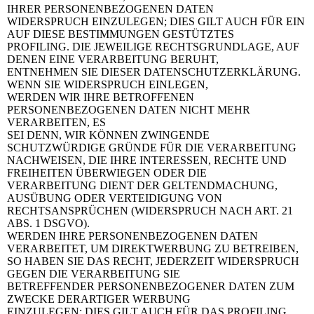
IHRER PERSONENBEZOGENEN DATEN
WIDERSPRUCH EINZULEGEN; DIES GILT AUCH FÜR EIN
AUF DIESE BESTIMMUNGEN GESTÜTZTES
PROFILING. DIE JEWEILIGE RECHTSGRUNDLAGE, AUF
DENEN EINE VERARBEITUNG BERUHT,
ENTNEHMEN SIE DIESER DATENSCHUTZERKLÄRUNG.
WENN SIE WIDERSPRUCH EINLEGEN,
WERDEN WIR IHRE BETROFFENEN
PERSONENBEZOGENEN DATEN NICHT MEHR
VERARBEITEN, ES
SEI DENN, WIR KÖNNEN ZWINGENDE
SCHUTZWÜRDIGE GRÜNDE FÜR DIE VERARBEITUNG
NACHWEISEN, DIE IHRE INTERESSEN, RECHTE UND
FREIHEITEN ÜBERWIEGEN ODER DIE
VERARBEITUNG DIENT DER GELTENDMACHUNG,
AUSÜBUNG ODER VERTEIDIGUNG VON
RECHTSANSPRÜCHEN (WIDERSPRUCH NACH ART. 21
ABS. 1 DSGVO).
WERDEN IHRE PERSONENBEZOGENEN DATEN
VERARBEITET, UM DIREKTWERBUNG ZU BETREIBEN,
SO HABEN SIE DAS RECHT, JEDERZEIT WIDERSPRUCH
GEGEN DIE VERARBEITUNG SIE
BETREFFENDER PERSONENBEZOGENER DATEN ZUM
ZWECKE DERARTIGER WERBUNG
EINZULEGEN; DIES GILT AUCH FÜR DAS PROFILING,