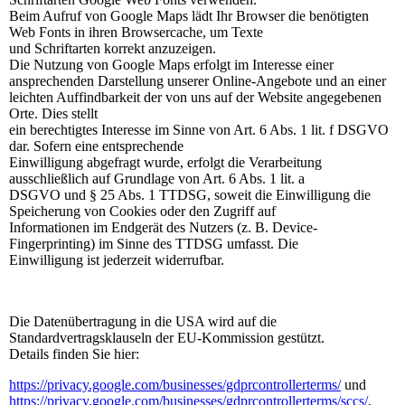
Beim Aufruf von Google Maps lädt Ihr Browser die benötigten
Web Fonts in ihren Browsercache, um Texte
und Schriftarten korrekt anzuzeigen.
Die Nutzung von Google Maps erfolgt im Interesse einer
ansprechenden Darstellung unserer Online-Angebote und an einer
leichten Auffindbarkeit der von uns auf der Website angegebenen
Orte. Dies stellt
ein berechtigtes Interesse im Sinne von Art. 6 Abs. 1 lit. f DSGVO
dar. Sofern eine entsprechende
Einwilligung abgefragt wurde, erfolgt die Verarbeitung
ausschließlich auf Grundlage von Art. 6 Abs. 1 lit. a
DSGVO und § 25 Abs. 1 TTDSG, soweit die Einwilligung die
Speicherung von Cookies oder den Zugriff auf
Informationen im Endgerät des Nutzers (z. B. Device-
Fingerprinting) im Sinne des TTDSG umfasst. Die
Einwilligung ist jederzeit widerrufbar.
Die Datenübertragung in die USA wird auf die
Standardvertragsklauseln der EU-Kommission gestützt.
Details finden Sie hier:
https://privacy.google.com/businesses/gdprcontrollerterms/
und
https://privacy.google.com/businesses/gdprcontrollerterms/sccs/
.